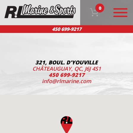
0
450 699-9217
ACCUEIL
NOS PRODUITS
ÉQUIPE
SERVICE CLIENT
NOUS JOINDRE
EN
321, BOUL. D'YOUVILLE
CHÂTEAUGUAY, QC, J6J 4S1
450 699-9217
info@rlmarine.com