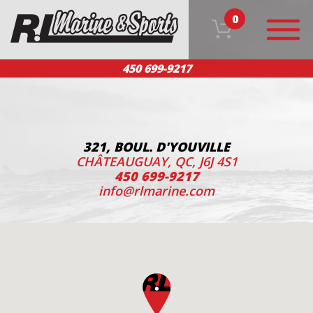
0
450 699-9217
ACCUEIL
NOS PRODUITS
ÉQUIPE
SERVICE CLIENT
NOUS JOINDRE
EN
321, BOUL. D'YOUVILLE
CHÂTEAUGUAY, QC, J6J 4S1
450 699-9217
info@rlmarine.com