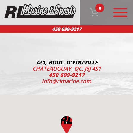
0
450 699-9217
ACCUEIL
NOS PRODUITS
ÉQUIPE
SERVICE CLIENT
NOUS JOINDRE
EN
321, BOUL. D'YOUVILLE
CHÂTEAUGUAY, QC, J6J 4S1
450 699-9217
info@rlmarine.com